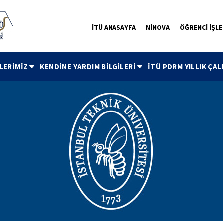
İTÜ ANASAYFA
NİNOVA
ÖĞRENCİ İŞLE
LERİMİZ
KENDİNE YARDIM BİLGİLERİ
İTÜ PDRM YILLIK ÇAL