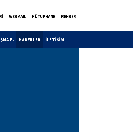
Rİ
WEBMAIL
KÜTÜPHANE
REHBER
IŞMA R.
HABERLER
İLETİŞİM