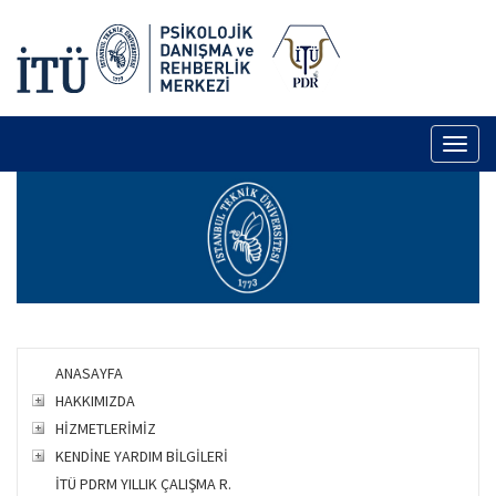
Toggl
naviga
ANASAYFA
HAKKIMIZDA
HİZMETLERİMİZ
KENDİNE YARDIM BİLGİLERİ
İTÜ PDRM YILLIK ÇALIŞMA R.