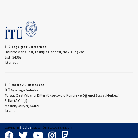
İTÜ Taşkışla PDR Merkezi
Harbiye Mahallesi, Taşkışla Caddesi, No:2, Giriş kat
Şişli, 34367
İstanbul
İTÜ Maslak PDR Merkezi
İTÜ Ayazağa Yerleşkesi
Turgut Özal Yabancı Diller Yüksekokulu Kongre ve Öğrenci Sosyal Merkezi
5. Kat (A Girişi)
Maslak/Sarıyer, 34469
İstanbul
COPYRIGHT
İTÜBİDB
©
2026
TÜM HAKLARI SAKLIDIR