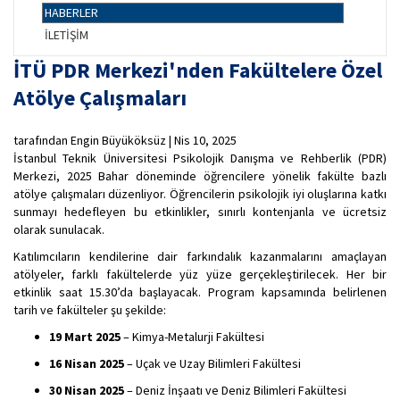
HABERLER
İLETİŞİM
İTÜ PDR Merkezi'nden Fakültelere Özel
Atölye Çalışmaları
tarafından Engin Büyüköksüz | Nis 10, 2025
İstanbul Teknik Üniversitesi Psikolojik Danışma ve Rehberlik (PDR)
Merkezi, 2025 Bahar döneminde öğrencilere yönelik fakülte bazlı
atölye çalışmaları düzenliyor. Öğrencilerin psikolojik iyi oluşlarına katkı
sunmayı hedefleyen bu etkinlikler, sınırlı kontenjanla ve ücretsiz
olarak sunulacak.
Katılımcıların kendilerine dair farkındalık kazanmalarını amaçlayan
atölyeler, farklı fakültelerde yüz yüze gerçekleştirilecek. Her bir
etkinlik saat 15.30’da başlayacak. Program kapsamında belirlenen
tarih ve fakülteler şu şekilde:
19 Mart 2025
– Kimya-Metalurji Fakültesi
16 Nisan 2025
– Uçak ve Uzay Bilimleri Fakültesi
30 Nisan 2025
– Deniz İnşaatı ve Deniz Bilimleri Fakültesi