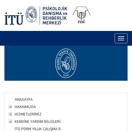
Toggl
naviga
ANASAYFA
HAKKIMIZDA
HİZMETLERİMİZ
KENDİNE YARDIM BİLGİLERİ
İTÜ PDRM YILLIK ÇALIŞMA R.